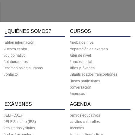
¿QUIÉNES SOMOS?
CURSOS
Tablón información
Prueba de nivel
Nuestro centro
Preparación de examen
Equipo nativo
Subir de nivel
Colaboradores
Francés inicial
Testimonios de alumnos
Niños y jóvenes
Contacto
Enfants et ados francophones
Clases particulares
Conversación
Empresas
EXÁMENES
AGENDA
DELF-DALF
Centros educativos
DELF Scolaire (IES)
Activités culturelles
Resultados y títulos
Docentes
Dudas frecuentes
Estancias lingüísticas